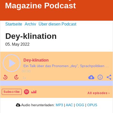
Magazine Podcast
Startseite
Archiv
Über diesen Podcast
Dey-klination
05. May 2022
Dey-klination
Ein Talk über das Pronomen „dey”, Sprachpolitiken und den Themenschwerpunkt des aktuellen Missy Hefts.
00:00
Subscribe
All episodes
›
Audio herunterladen:
MP3
|
AAC
|
OGG
|
OPUS