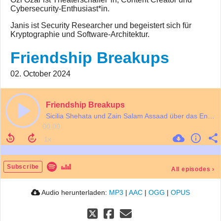
Cybersecurity-Enthusiast*in.
Janis ist Security Researcher und begeistert sich für
Kryptographie und Software-Architektur.
Friendship Breakups
02. October 2024
Friendship Breakups
Sicilia Shehata und Zain Salam Assaad über das Ende von Freund*innenschaften
00:00
Subscribe
All episodes
›
Audio herunterladen:
MP3
|
AAC
|
OGG
|
OPUS