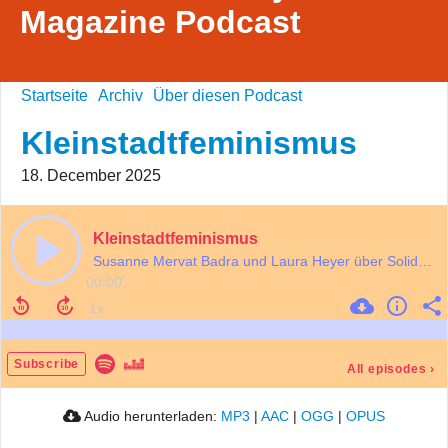
Magazine Podcast
Startseite
Archiv
Über diesen Podcast
Kleinstadtfeminismus
18. December 2025
Kleinstadtfeminismus
Susanne Mervat Badra und Laura Heyer über Solidarität, neue Räume und alte Kämpfe
00:00
Subscribe
All episodes
›
Audio herunterladen:
MP3
|
AAC
|
OGG
|
OPUS