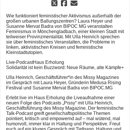
Wie funktioniert feministischer Aktivismus außerhalb der
großen urbanen Ballungszentren? Laura Heyer und
Susanne Mervat Badra von BIPOC MG veranstalten
Feminismus in Mönchengladbach, einer kleinen Stadt mit
teilweiser Provinzmentalität. Mit Ulla Heinrich sprechen
sie über feministisches Veranstalten, die Probleme in
linken, aktivistischen Kreisen und feministische
Kleinstadtutopien.
Live-PodcastHaus Erholung
Solidarität ist kein Buzzword: Neue Räume, alte Kämpfe+
Ulla Heinrich, Geschäftsführer*in des Missy Magazines
im Gespräch mit Laura Heyer, Gründerin Medusa Rising
Festival und Susanne Mervat Badra von BIPOC.MG
Erlebt live im Haus Erholung die Liveaufnahme einer
neuen Folge des Podcasts „Pissy“ mit Ulla Heinrich,
Geschäftsführung des Missy Magazine. Der feministische
Talk-Podcast greift gesellschaftspolitische Themen
pointiert, kritisch und empowernd auf – mal wütend, mal
humorvoll, immer klar in Haltung und Perspektive. Freut
euch auf ein kluges Gespräch mit Tiefgang, Haltung und