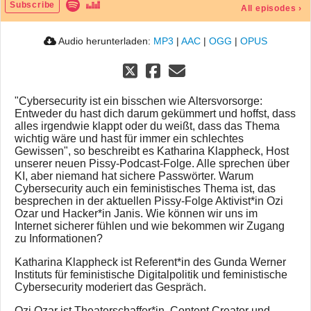
Subscribe
All episodes
›
Audio herunterladen:
MP3
|
AAC
|
OGG
|
OPUS
"Cybersecurity ist ein bisschen wie Altersvorsorge:
Entweder du hast dich darum gekümmert und hoffst, dass
alles irgendwie klappt oder du weißt, dass das Thema
wichtig wäre und hast für immer ein schlechtes
Gewissen", so beschreibt es Katharina Klappheck, Host
unserer neuen Pissy-Podcast-Folge. Alle sprechen über
KI, aber niemand hat sichere Passwörter. Warum
Cybersecurity auch ein feministisches Thema ist, das
besprechen in der aktuellen Pissy-Folge Aktivist*in Ozi
Ozar und Hacker*in Janis. Wie können wir uns im
Internet sicherer fühlen und wie bekommen wir Zugang
zu Informationen?
Katharina Klappheck ist Referent*in des Gunda Werner
Instituts für feministische Digitalpolitik und feministische
Cybersecurity moderiert das Gespräch.
Ozi Ozar ist Theaterschaffer*in, Content Creator und