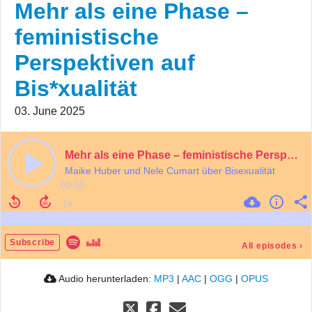
Mehr als eine Phase –
feministische
Perspektiven auf
Bis*xualität
03. June 2025
Mehr als eine Phase – feministische Perspektiven auf Bis*xualität
Maike Huber und Nele Cumart über Bisexualität
00:00
Subscribe
All episodes
›
Audio herunterladen:
MP3
|
AAC
|
OGG
|
OPUS